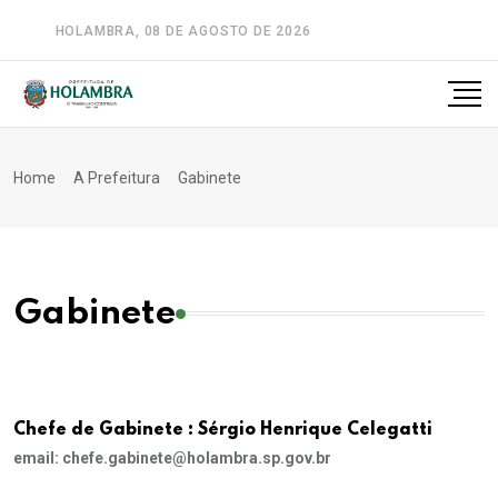
HOLAMBRA, 08 DE AGOSTO DE 2026
A-
A
A+
Home
A Prefeitura
Gabinete
Gabinete
Chefe de Gabinete : Sérgio Henrique Celegatti
email: chefe.gabinete@holambra.sp.gov.br