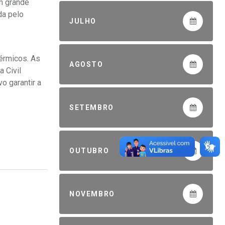
m grande
da pelo
JULHO
térmicos. As
AGOSTO
 Civil
o garantir a
SETEMBRO
OUTUBRO
NOVEMBRO