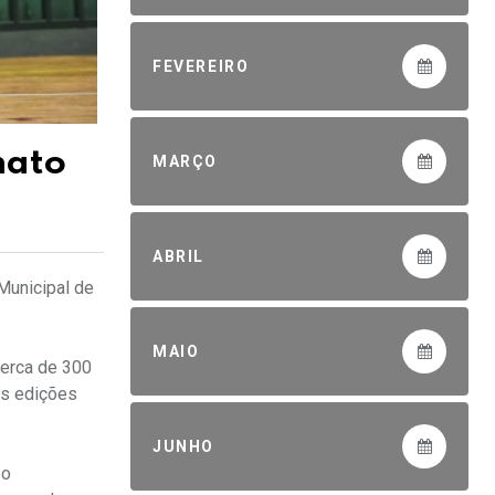
FEVEREIRO
nato
MARÇO
ABRIL
Municipal de
MAIO
cerca de 300
às edições
JUNHO
 o