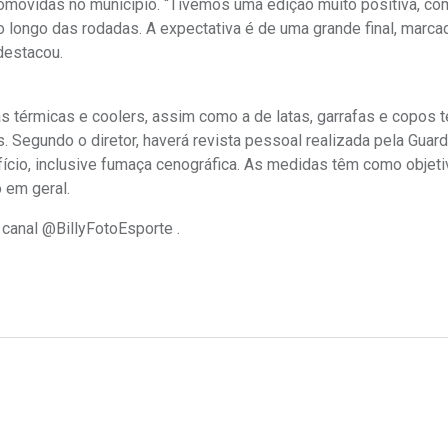
omovidas no município. “Tivemos uma edição muito positiva, co
 longo das rodadas. A expectativa é de uma grande final, marca
 destacou.
as térmicas e coolers, assim como a de latas, garrafas e copos 
Segundo o diretor, haverá revista pessoal realizada pela Guarda
ício, inclusive fumaça cenográfica. As medidas têm como objetiv
 em geral.
 canal @BillyFotoEsporte .