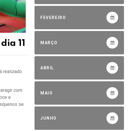
FEVEREIRO
dia 11
MARÇO
ABRIL
á realizado
nteragir com
MAIO
doce e
 pequenos se
JUNHO