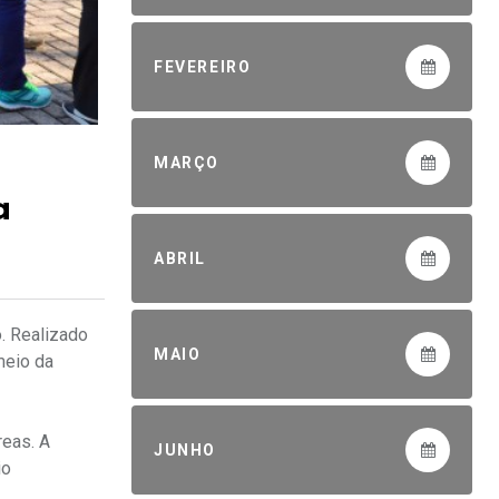
FEVEREIRO
MARÇO
a
ABRIL
o. Realizado
MAIO
meio da
reas. A
JUNHO
io