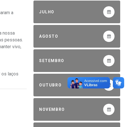
JULHO
çaram a
da nossa
AGOSTO
das pessoas.
anter vivo,
SETEMBRO
 os laços
OUTUBRO
NOVEMBRO