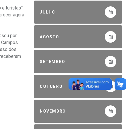
e turistas”,
JULHO
erecer agora
ssou por
AGOSTO
al Campos
esso dos
 receberam
SETEMBRO
OUTUBRO
NOVEMBRO