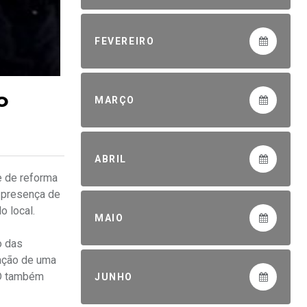
FEVEREIRO
o
MARÇO
ABRIL
e de reforma
a presença de
o local.
MAIO
o das
lação de uma
ED também
JUNHO