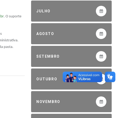
JULHO
.br
. O suporte
AGOSTO
as
inistrativa.
da pasta.
SETEMBRO
OUTUBRO
NOVEMBRO