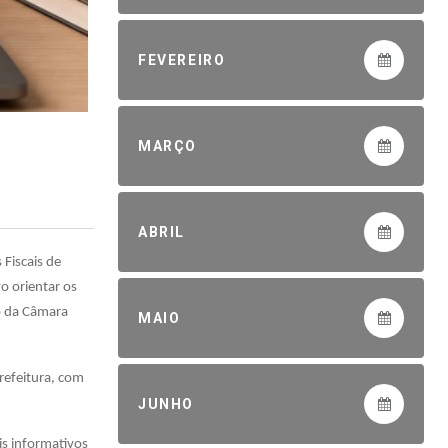
FEVEREIRO
MARÇO
ABRIL
 Fiscais de
o orientar os
io da Câmara
MAIO
refeitura, com
JUNHO
is informativos